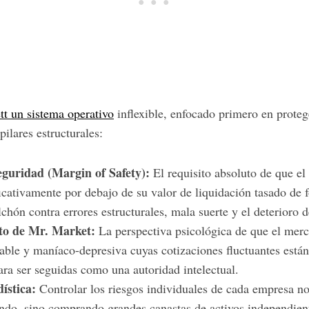
tt un sistema operativo
inflexible, enfocado primero en protege
pilares estructurales:
guridad (Margin of Safety):
El requisito absoluto de que el
ficativamente por debajo de su valor de liquidación tasado de
chón contra errores estructurales, mala suerte y el deterioro d
o de Mr. Market:
La perspectiva psicológica de que el mer
table y maníaco-depresiva cuyas cotizaciones fluctuantes están
ara ser seguidas como una autoridad intelectual.
ística:
Controlar los riesgos individuales de cada empresa no
undo, sino comprando grandes canastas de activos independien