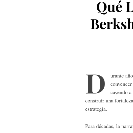
Qué L
Berks
D
urante añ
convencer 
cayendo a
construir una fortalez
estrategia.
Para décadas, la narra