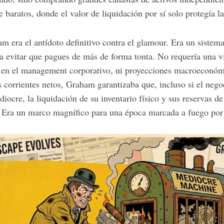
baratos, donde el valor de liquidación por sí solo protegía la
m era el antídoto definitivo contra el glamour. Era un sistem
a evitar que pagues de más de forma tonta. No requería una v
za en el management corporativo, ni proyecciones macroeconómi
s corrientes netos, Graham garantizaba que, incluso si el nego
cre, la liquidación de su inventario físico y sus reservas de
or. Era un marco magnífico para una época marcada a fuego por