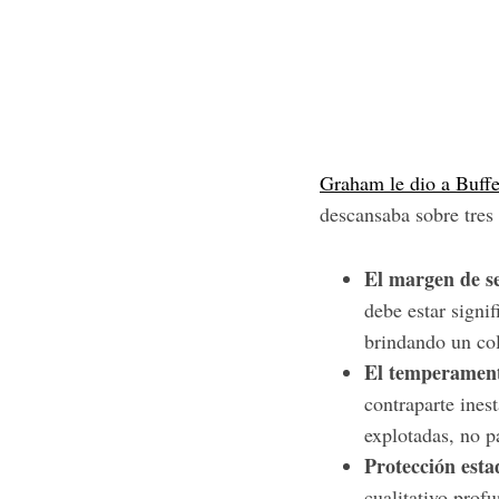
Graham le dio a Buffe
descansaba sobre tres 
El margen de se
debe estar signi
brindando un col
El temperament
contraparte ines
explotadas, no p
Protección estad
cualitativo prof