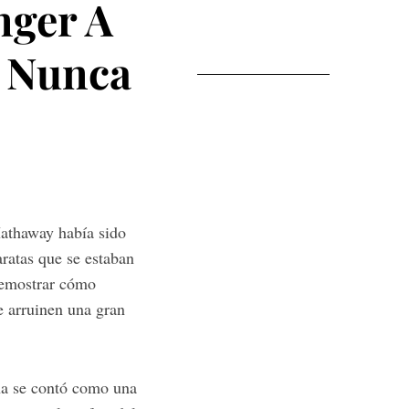
nger A
 Nunca
Hathaway había sido
aratas que se estaban
demostrar cómo
ue arruinen una gran
rna se contó como una