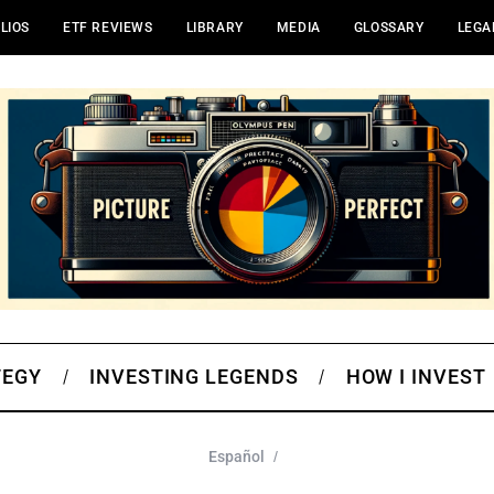
LIOS
ETF REVIEWS
LIBRARY
MEDIA
GLOSSARY
LEGA
TEGY
INVESTING LEGENDS
HOW I INVEST
Español