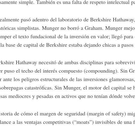
samente simple. También es una falta de respeto intelectual 
realmente pasó adentro del laboratorio de Berkshire Hathaway
históricas simplistas. Munger no borró a Graham. Munger me
per el texto fundacional de la inversión en valor; llegó para 
 la base de capital de Berkshire estaba dejando chicas a pasos
rkshire Hathaway necesitó de ambas disciplinas para sobreviv
r puso el techo del interés compuesto (compounding). Sin Gr
er ante los peligros estructurales de las inversiones glamorosa
 sobrepagas catastróficas. Sin Munger, el motor del capital se
esas mediocres y pesadas en activos que no tenían dónde volver
istoria de cómo el margen de seguridad (margin of safety) migr
lance a las ventajas competitivas (“moats”) invisibles de una 