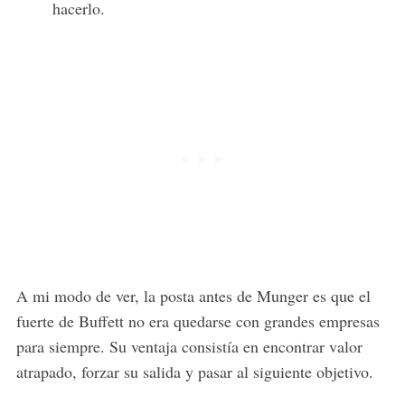
hacerlo.
S
e
a
r
c
h
A mi modo de ver, la posta antes de Munger es que el
f
fuerte de Buffett no era quedarse con grandes empresas
o
para siempre. Su ventaja consistía en encontrar valor
r
atrapado, forzar su salida y pasar al siguiente objetivo.
: