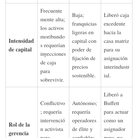
Frecuente
Baja;
Liberó caja
mente alta;
franquicias
excedente
los activos
ligeras en
hacia la
moribundo
Intensidad
capital con
casa matriz
s requerían
de capital
poder de
para su
inyecciones
fijación de
asignación
de caja
precios
interindustr
para
sostenible.
ial.
sobrevivir.
Liberó a
Conflictivo
Autónomo;
Buffett
; requería
requería
para actuar
intervenció
operadores
como un
Rol de la
n activista
de élite y
asignador
gerencia
para
confiables
puro, no