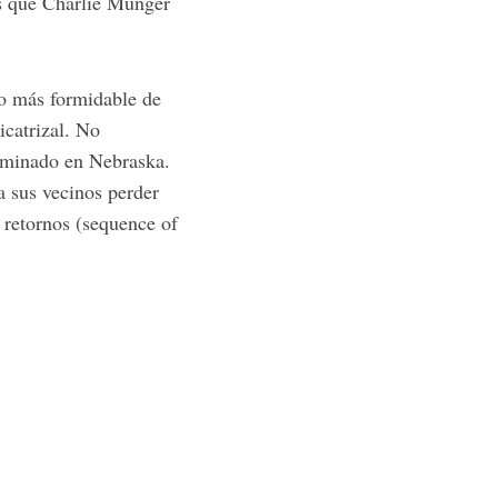
les que Charlie Munger
to más formidable de
icatrizal. No
uminado en Nebraska.
a sus vecinos perder
 retornos (sequence of