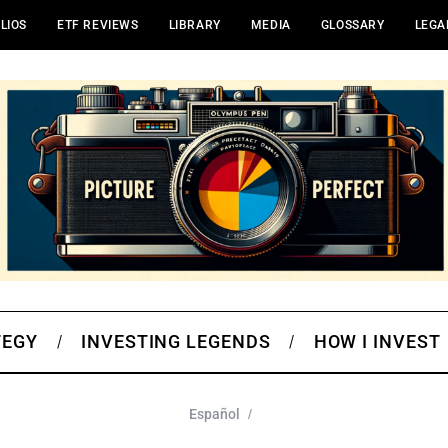
LIOS
ETF REVIEWS
LIBRARY
MEDIA
GLOSSARY
LEGA
TEGY
INVESTING LEGENDS
HOW I INVEST
Español