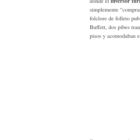
inversor tur
donde el
simplemente “comprar
folclore de folleto pub
Buffett, dos pibes tra
pisos y acomodaban es