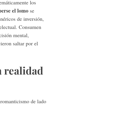
emáticamente los
erse el lomo
se
néricos de inversión,
telectual. Consumen
cisión mental,
eron saltar por el
a realidad
l romanticismo de lado