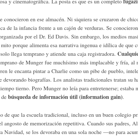
fugazi
osa y cinematográfica. La posta es que es un completo
e conocieron en ese almacén. Ni siquiera se cruzaron de chic
ca de la infancia frente a un cajón de verduras. Se conociero
organizada por el Dr. Ed Davis. Sin embargo, los medios masi
 mito porque alimenta esa narrativa ingenua e idílica de que c
Cualquie
 solo llega temprano y atiende una caja registradora.
temprano de Munger fue muchísimo más implacable y fría, al 
en le encanta pintar a Charlie como un pibe de pueblo, intele
e devorando biografías. Los analistas tradicionales tratan su h
tiempo tierno. Pero Munger no leía para entretenerse; estaba 
búsqueda de información útil (information gain)
o de
.
o de que la escuela tradicional, incluso en un buen colegio p
nel angosto de memorización repetitiva. Cuando sus padres, A
ara Navidad, se los devoraba en una sola noche —no para acum