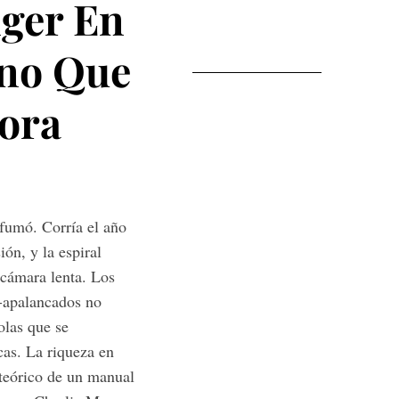
nger En
no Que
ora
sfumó. Corría el año
ón, y la espiral
 cámara lenta. Los
r-apalancados no
olas que se
cas. La riqueza en
 teórico de un manual