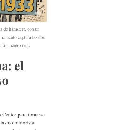
la de hámsters, con un
e momento captura las dos
 financiero real.
a: el
so
h Center para tomarse
siasmo minorista