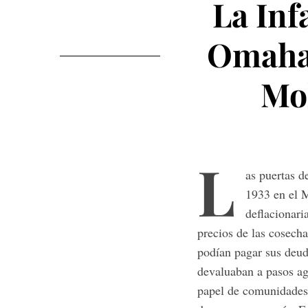
La Inf
Omaha
Mo
L
as puertas d
1933 en el M
deflacionari
precios de las cosech
podían pagar sus deud
devaluaban a pasos ag
papel de comunidades 