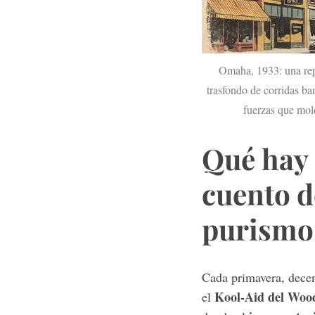
Omaha, 1933: una repr
S
e
trasfondo de corridas ba
a
fuerzas que mold
r
c
Qué hay 
h
f
o
cuento d
r
:
purismo
Cada primavera, decen
Kool-Aid del Wood
el