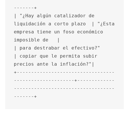
-------+

| "¿Hay algún catalizador de 
liquidación a corto plazo  | "¿Esta 
empresa tiene un foso económico 
imposible de   |

| para destrabar el efectivo?"                          
| copiar que le permita subir 
precios ante la inflación?"|

+----------------------------------
---------------------+-------------
-----------------------------------