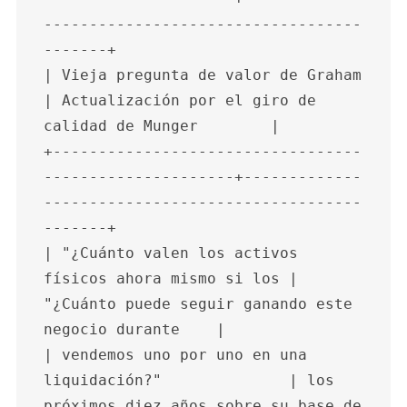
-----------------------------------
-------+

| Vieja pregunta de valor de Graham                     
| Actualización por el giro de 
calidad de Munger        |

+----------------------------------
---------------------+-------------
-----------------------------------
-------+

| "¿Cuánto valen los activos 
físicos ahora mismo si los | 
"¿Cuánto puede seguir ganando este 
negocio durante    |

| vendemos uno por uno en una 
liquidación?"              | los 
próximos diez años sobre su base de 