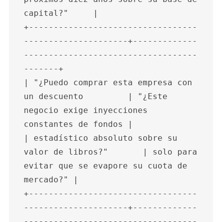
capital?"     |

+----------------------------------
---------------------+-------------
-----------------------------------
-------+

| "¿Puedo comprar esta empresa con 
un descuento         | "¿Este 
negocio exige inyecciones 
constantes de fondos |

| estadístico absoluto sobre su 
valor de libros?"       | solo para 
evitar que se evapore su cuota de 
mercado?" |

+----------------------------------
---------------------+-------------
-----------------------------------