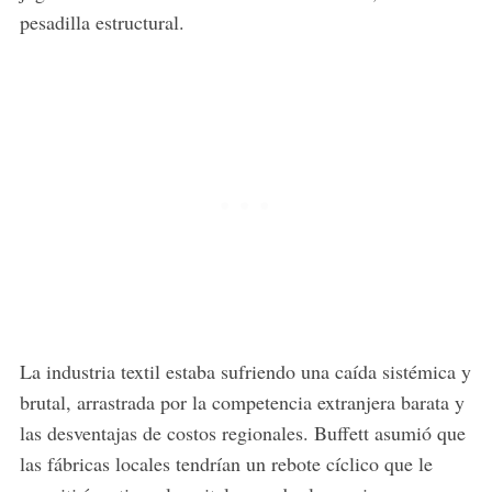
pesadilla estructural.
S
e
a
r
c
h
La industria textil estaba sufriendo una caída sistémica y
f
brutal, arrastrada por la competencia extranjera barata y
o
r
las desventajas de costos regionales. Buffett asumió que
:
las fábricas locales tendrían un rebote cíclico que le