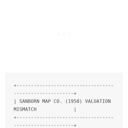
S
e
a
r
c
+----------------------------------
h
---------------------+

f
| SANBORN MAP CO. (1958) VALUATION 
o
MISMATCH             |

r
:
+----------------------------------
---------------------+
