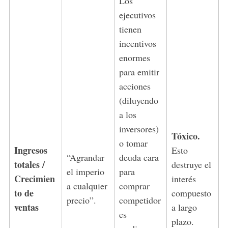
Los
ejecutivos
tienen
incentivos
enormes
para emitir
acciones
(diluyendo
a los
inversores)
Tóxico.
o tomar
Ingresos
Esto
“Agrandar
deuda cara
totales /
destruye el
el imperio
para
Crecimien
interés
a cualquier
comprar
to de
compuesto
precio”.
competidor
ventas
a largo
es
plazo.