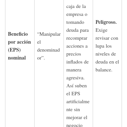
caja de la
empresa o
Peligroso.
tomando
deuda para
Exige
Beneficio
“Manipular
recomprar
revisar con
por acción
el
acciones a
lupa los
(EPS)
denominad
precios
niveles de
nominal
or”.
S
inflados de
deuda en el
e
manera
balance.
a
agresiva.
r
c
Así suben
h
el EPS
f
artificialme
o
nte sin
r
:
mejorar el
negocio