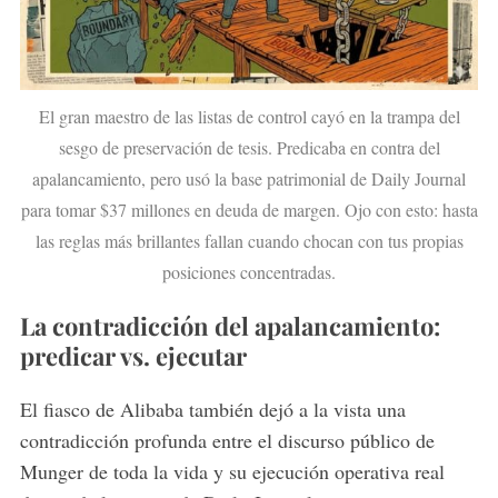
El gran maestro de las listas de control cayó en la trampa del
sesgo de preservación de tesis. Predicaba en contra del
apalancamiento, pero usó la base patrimonial de Daily Journal
para tomar $37 millones en deuda de margen. Ojo con esto: hasta
S
las reglas más brillantes fallan cuando chocan con tus propias
e
posiciones concentradas.
a
r
La contradicción del apalancamiento:
c
predicar vs. ejecutar
h
f
o
El fiasco de Alibaba también dejó a la vista una
r
contradicción profunda entre el discurso público de
:
Munger de toda la vida y su ejecución operativa real