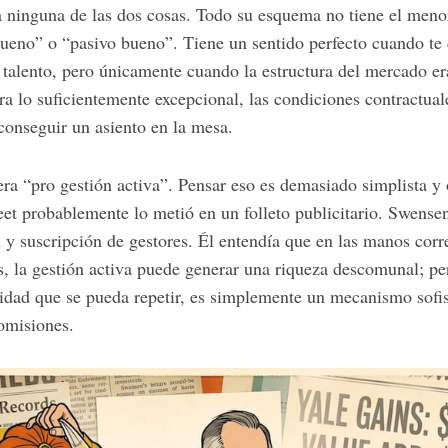
 ninguna de las dos cosas. Todo su esquema no tiene el menor 
ueno” o “pasivo bueno”. Tiene un sentido perfecto cuando te 
l talento, pero únicamente cuando la estructura del mercado er
 era lo suficientemente excepcional, las condiciones contractua
conseguir un asiento en la mesa.
ra “pro gestión activa”. Pensar eso es demasiado simplista y
reet probablemente lo metió en un folleto publicitario. Swens
y suscripción de gestores. Él entendía que en las manos corre
, la gestión activa puede generar una riqueza descomunal; pe
lidad que se pueda repetir, es simplemente un mecanismo sofis
comisiones.