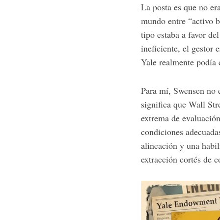
La posta es que no era
mundo entre “activo b
tipo estaba a favor de
ineficiente, el gestor
S
e
Yale realmente podía 
a
r
Para mí, Swensen no e
c
significa que Wall St
h
f
extrema de evaluación 
o
condiciones adecuadas
r
alineación y una habi
:
extracción cortés de 