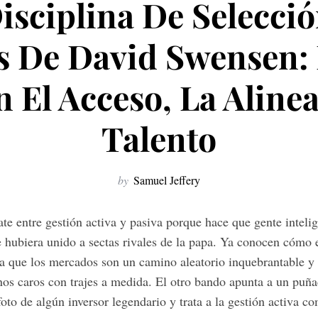
isciplina De Selecci
s De David Swensen:
 El Acceso, La Alinea
Talento
by
Samuel Jeffery
ate entre gestión activa y pasiva porque hace que gente intel
 hubiera unido a sectas rivales de la papa. Ya conocen cómo 
a que los mercados son un camino aleatorio inquebrantable y 
inos caros con trajes a medida. El otro bando apunta a un puñ
 foto de algún inversor legendario y trata a la gestión activa c