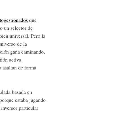
utogestionados
que
o un selector de
ien universal. Pero la
universo de la
xación gana caminando,
tión activa
o asaltan de forma
culada basada en
 porque estaba jugando
inversor particular