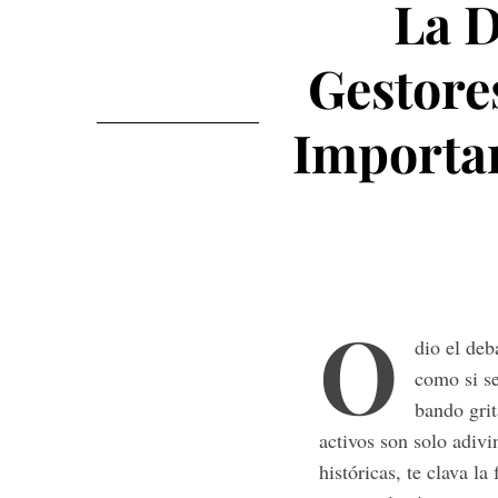
La D
Gestore
Importan
O
dio el deb
como si se
bando grit
activos son solo adiv
históricas, te clava la