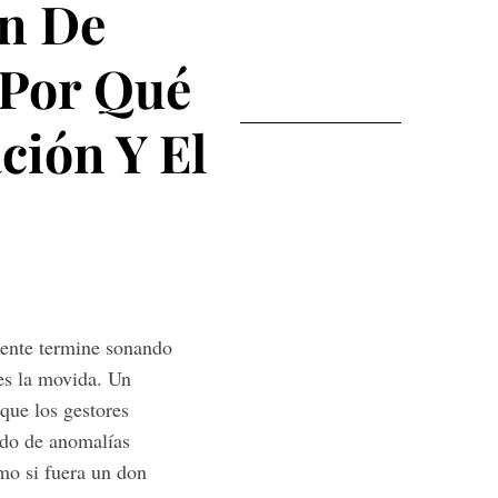
ón De
 Por Qué
ción Y El
igente termine sonando
es la movida. Un
que los gestores
ado de anomalías
omo si fuera un don