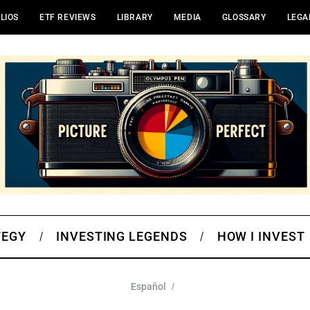
LIOS
ETF REVIEWS
LIBRARY
MEDIA
GLOSSARY
LEGA
TEGY
INVESTING LEGENDS
HOW I INVEST
Español