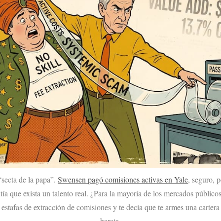
“secta de la papa”.
Swensen pagó comisiones activas en Yale
, seguro, 
ía que exista un talento real. ¿Para la mayoría de los mercados públicos
stafas de extracción de comisiones y te decía que te armes una cartera
barata.